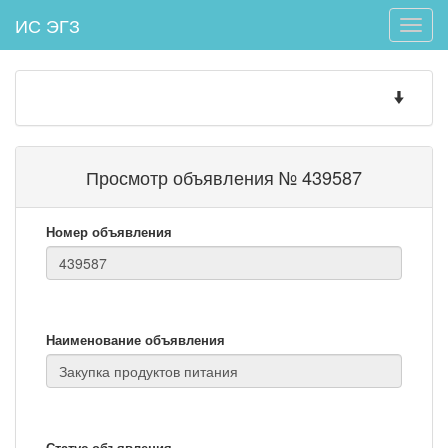
ИС ЭГЗ
Toggle
naviga
Toggle
navigatio
Просмотр объявления № 439587
Номер объявления
Наименование объявления
Статус объявления