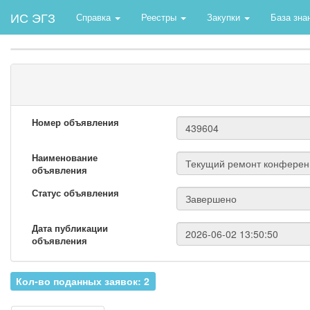
ИС ЭГЗ
Справка
Реестры
Закупки
База зна
Номер объявления
Наименование
объявления
Статус объявления
Дата публикации
объявления
Кол-во поданных заявок: 2