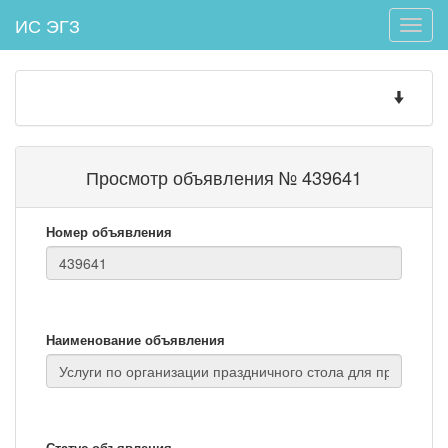
ИС ЭГЗ
Toggle
naviga
Toggle
navigatio
Просмотр объявления № 439641
Номер объявления
Наименование объявления
Статус объявления