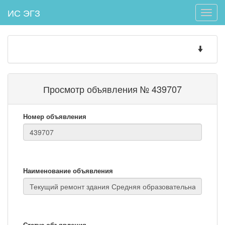
ИС ЭГЗ
Toggle
naviga
Toggle
navigatio
Просмотр объявления № 439707
Номер объявления
Наименование объявления
Статус объявления