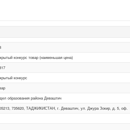
8
крытый конкурс товар (наименьшая цена)
817
крытый конкурс
вар
дел образования района Деваштич
05213, 735620, ТАДЖИКИСТАН, г. Деваштич, ул. Джура Зокир, д. 5, оф.