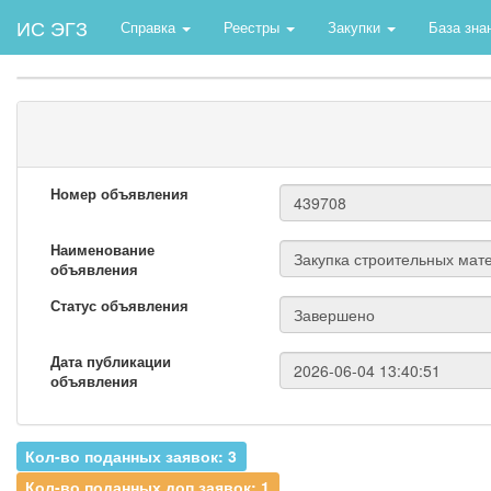
ИС ЭГЗ
Справка
Реестры
Закупки
База зна
Номер объявления
Наименование
объявления
Статус объявления
Дата публикации
объявления
Кол-во поданных заявок: 3
Кол-во поданных доп.заявок: 1