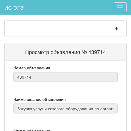
ИС ЭГЗ
Toggle
naviga
Toggle
navigatio
Просмотр объявления № 439714
Номер объявления
Наименование объявления
Статус объявления