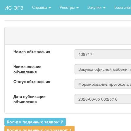
ИС ЭГЗ
Справка
Реестры
Закупки
База зна
Номер объявления
Наименование
объявления
Статус объявления
Дата публикации
объявления
Кол-во поданных заявок: 2
Кол-во поданных доп.заявок: 1