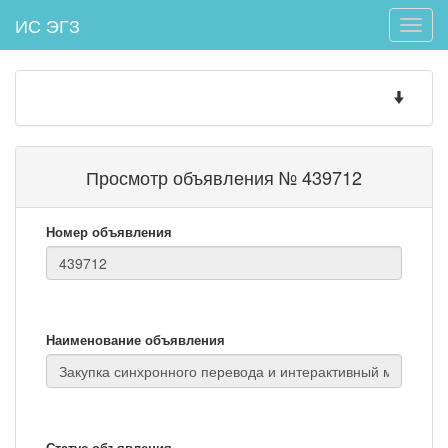
ИС ЭГЗ
Toggle
naviga
Toggle
navigatio
Просмотр объявления № 439712
Номер объявления
Наименование объявления
Статус объявления