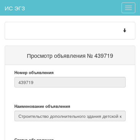
ИС ЭГЗ
Toggle
naviga
Toggle
navigatio
Просмотр объявления № 439719
Номер объявления
Наименование объявления
Статус объявления