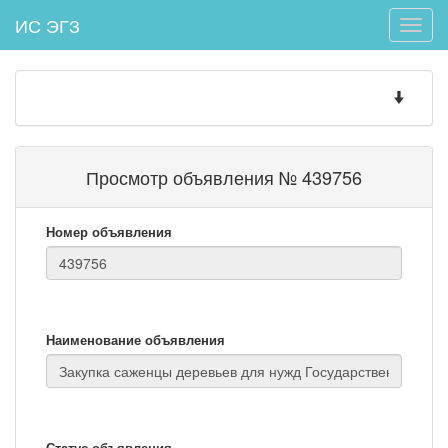
ИС ЭГЗ
Toggle
naviga
Toggle
navigatio
Просмотр объявления № 439756
Номер объявления
Наименование объявления
Статус объявления