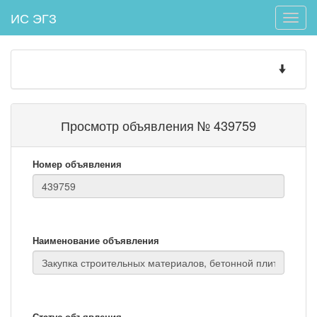
ИС ЭГЗ
Toggle
naviga
Toggle
navigatio
Просмотр объявления № 439759
Номер объявления
Наименование объявления
Статус объявления