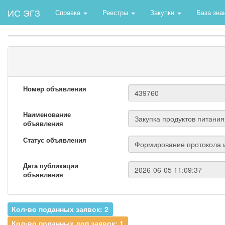
ИС ЭГЗ
Справка
Реестры
Закупки
База зна
Номер объявления
Наименование
объявления
Статус объявления
Дата публикации
объявления
Кол-во поданных заявок: 2
Кол-во поданных доп.заявок: 1