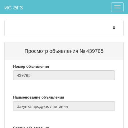
ИС ЭГЗ
Toggle
naviga
Toggle
navigatio
Просмотр объявления № 439765
Номер объявления
Наименование объявления
Статус объявления