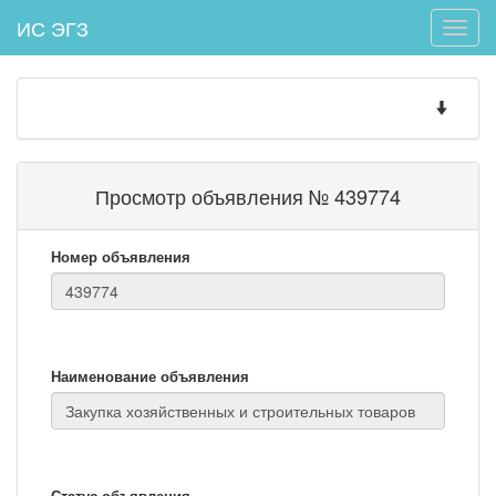
ИС ЭГЗ
Toggle
naviga
Toggle
navigatio
Просмотр объявления № 439774
Номер объявления
Наименование объявления
Статус объявления