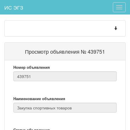
ИС ЭГЗ
Toggle
naviga
Toggle
navigatio
Просмотр объявления № 439751
Номер объявления
Наименование объявления
Статус объявления