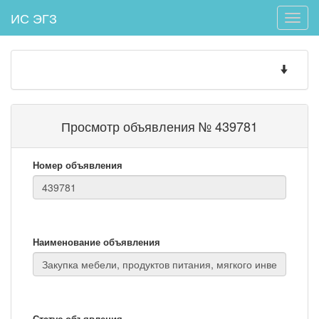
ИС ЭГЗ
Toggle
naviga
Toggle
navigatio
Просмотр объявления № 439781
Номер объявления
Наименование объявления
Статус объявления