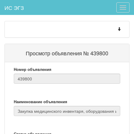
ИС ЭГЗ
Toggle
naviga
Toggle
navigatio
Просмотр объявления № 439800
Номер объявления
Наименование объявления
Статус объявления