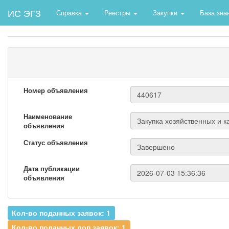
ИС ЭГЗ
Справка
Реестры
Закупки
База зна
Номер объявления
Наименование
объявления
Статус объявления
Дата публикации
объявления
Кол-во поданных заявок: 1
Кол-во поданных доп.заявок: 1