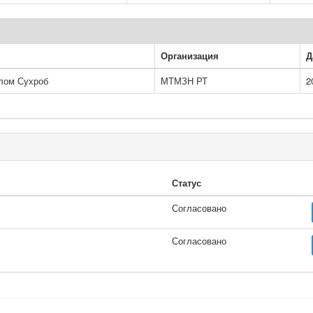
Организация
Д
лом Сухроб
МТМЗН РТ
2
Статус
Согласовано
Согласовано