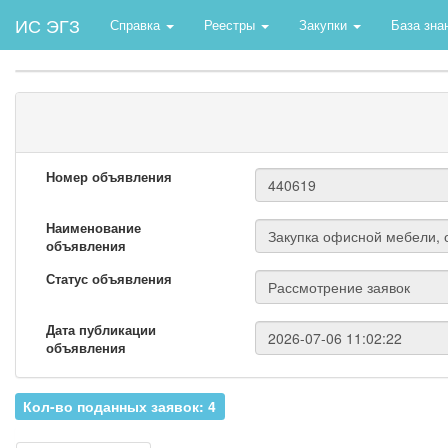
ИС ЭГЗ
Справка
Реестры
Закупки
База зна
Номер объявления
Наименование
объявления
Статус объявления
Дата публикации
объявления
Кол-во поданных заявок: 4