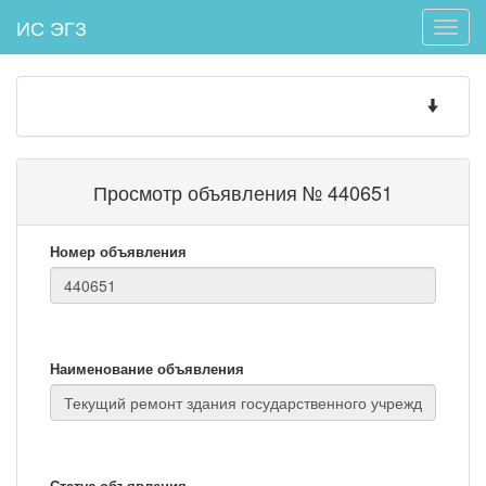
ИС ЭГЗ
Toggle
naviga
Toggle
navigatio
Просмотр объявления № 440651
Номер объявления
Наименование объявления
Статус объявления