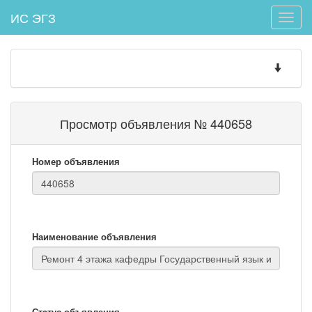
ИС ЭГЗ
Toggle
naviga
Toggle
navigatio
Просмотр объявления № 440658
Номер объявления
Наименование объявления
Статус объявления