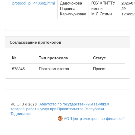
protocol_pi_440662.html
Дадоҷонова
ГОУ ХПИТТУ
2026-07
Парвина
имени
29
Каримҷоновна
М.С.Осими
12:49:2
Согласование протоколов
№
Тип протокола
Статус
578845
Протокол итогов
Проект
ИС ЭГЗ © 2026 |
Агентство по государственным закупкам
товаров, работ и услуг при Правительстве Республики
Таджикистан
АО "Центр электронных финансов"