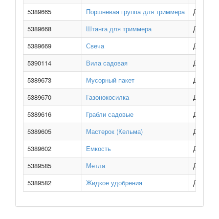
5389665
Поршневая группа для триммера
Дорожно
5389668
Штанга для триммера
Дорожно
5389669
Свеча
Дорожно
5390114
Вила садовая
Дорожно
5389673
Мусорный пакет
Дорожно
5389670
Газонокосилка
Дорожно
5389616
Грабли садовые
Дорожно
5389605
Мастерок (Кельма)
Дорожно
5389602
Емкость
Дорожно
5389585
Метла
Дорожно
5389582
Жидкое удобрения
Дорожно