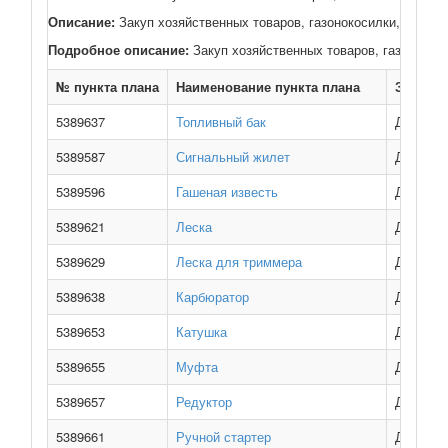
Описание:
Закуп хозяйственных товаров, газонокосилки, запасн
Подробное описание:
Закуп хозяйственных товаров, газонокоси
№ пункта плана
Наименование пункта плана
Заказчи
5389637
Топливный бак
Дорожно
5389587
Сигнальный жилет
Дорожно
5389596
Гашеная известь
Дорожно
5389621
Леска
Дорожно
5389629
Леска для триммера
Дорожно
5389638
Карбюратор
Дорожно
5389653
Катушка
Дорожно
5389655
Муфта
Дорожно
5389657
Редуктор
Дорожно
5389661
Ручной стартер
Дорожно