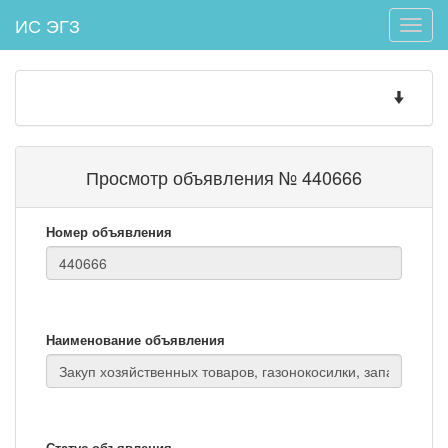
ИС ЭГЗ
Toggle
naviga
Toggle
navigatio
Просмотр объявления № 440666
Номер объявления
Наименование объявления
Статус объявления