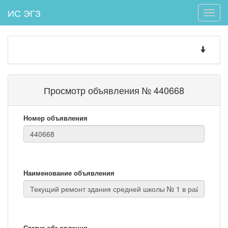
ИС ЭГЗ
Toggle
naviga
Toggle
navigatio
Просмотр объявления № 440668
Номер объявления
Наименование объявления
Статус объявления