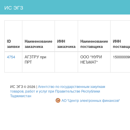
ИС ЭГЗ
ID
Наименование
ИНН
Наименование
ИНН
заявки
заказчика
заказчика
поставщика
поставщ
4754
АГЗТРУ при
ООО "НУРИ
15000009
ПРТ
НЕЪМАТ"
ИС ЭГЗ © 2026 |
Агентство по государственным закупкам
товаров, работ и услуг при Правительстве Республики
Таджикистан
АО "Центр электронных финансов"