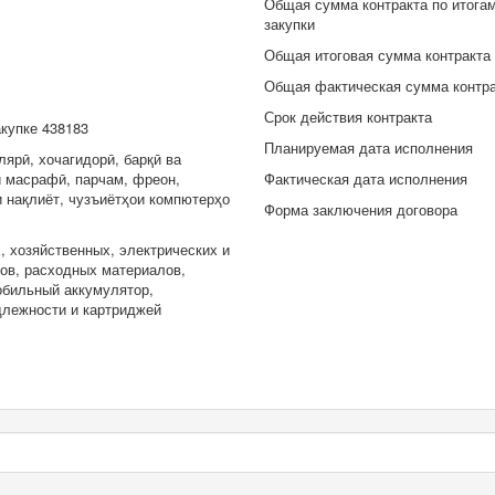
Общая сумма контракта по итога
закупки
Общая итоговая сумма контракта
Общая фактическая сумма контр
Срок действия контракта
акупке 438183
Планируемая дата исполнения
ярӣ, хочагидорӣ, барқӣ ва
и масрафӣ, парчам, фреон,
Фактическая дата исполнения
 нақлиёт, чузъиётҳои компютерҳо
Форма заключения договора
, хозяйственных, электрических и
ов, расходных материалов,
обильный аккумулятор,
лежности и картриджей