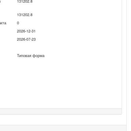
м
131202.8
131202.8
акта
0
2026-12-31
2026-07-23
Типовая форма