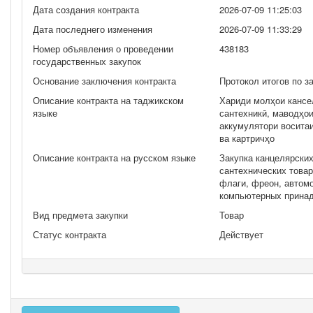
Дата создания контракта
2026-07-09 11:25:03
Дата последнего изменения
2026-07-09 11:33:29
Номер объявления о проведении
438183
государственных закупок
Основание заключения контракта
Протокол итогов по з
Описание контракта на таджикском
Хариди молҳои кансел
языке
сантехникӣ, маводҳо
аккумулятори воситаи
ва картричҳо
Описание контракта на русском языке
Закупка канцелярских
сантехнических товар
флаги, фреон, автом
компьютерных принад
Вид предмета закупки
Товар
Статус контракта
Действует