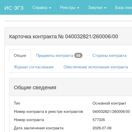
ИС ЭГЗ
Справка
Реестры
Закупки
База зна
Карточка контракта № 040032821/260006/00
Общие
Предметы контракта
Стороны контракта
98
Журнал согласования
Обеспечение исполнения контракта
Общие сведения
Тип
Основной контракт
Номер контракта в реестре контрактов
040032821/260006/00
Номер контракта
577335
Дата заключения контракта
2026-07-09