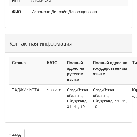
ИНН
635443749
ФИО
Исломова Дилрабо Давронҷоновна
Контактная информация
Страна
КАТО
Полный
Полный адрес на
Ти
адрес на
государственном
русском
языке
языке
ТАДЖИКИСТАН
3505401
Согдийская
Согдийская
Юр
область,
область,
ад
г.Худжанд,
г.Худжанд, 31, 41,
31, 41, 10
10
Назад