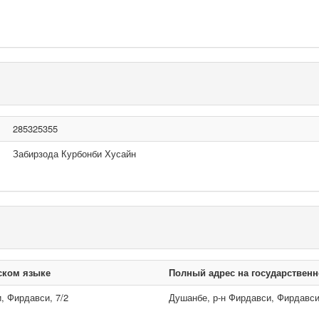
285325355
Забирзода Курбонби Хусайн
ском языке
Полный адрес на государствен
, Фирдавси, 7/2
Душанбе, р-н Фирдавси, Фирдавси