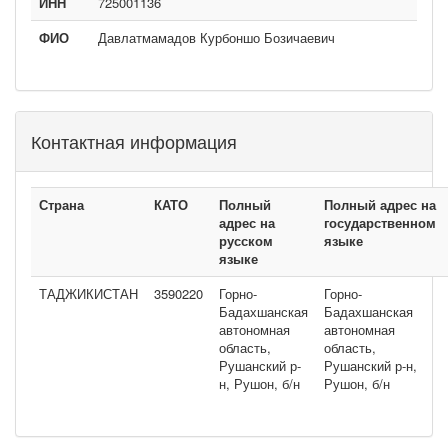
ИНН
725001136
ФИО
Давлатмамадов Курбоншо Бозичаевич
Контактная информация
Страна
КАТО
Полный
Полный адрес на
адрес на
государственном
русском
языке
языке
ТАДЖИКИСТАН
3590220
Горно-
Горно-
Бадахшанская
Бадахшанская
автономная
автономная
область,
область,
Рушанский р-
Рушанский р-н,
н, Рушон, б/н
Рушон, б/н