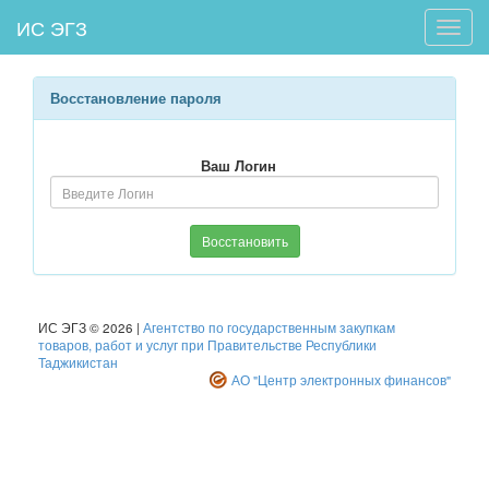
ИС ЭГЗ
Toggle
naviga
Восстановление пароля
Ваш Логин
Восстановить
ИС ЭГЗ © 2026 |
Агентство по государственным закупкам
товаров, работ и услуг при Правительстве Республики
Таджикистан
АО "Центр электронных финансов"