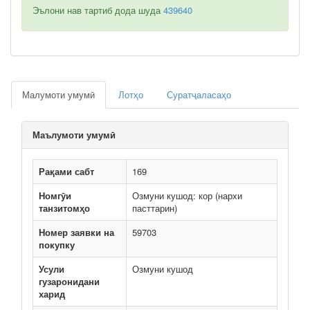
Эълони нав тартиб дода шуда
439640
Малумоти умумӣ
Лотҳо
Суратҷаласаҳо
Маълумоти умумӣ
Рақами сабт
169
Номгӯи
Озмуни кушод: кор (нархи
танзитомҳо
пасттарин)
Номер заявки на
59703
покупку
Усули
Озмуни кушод
гузаронидани
харид