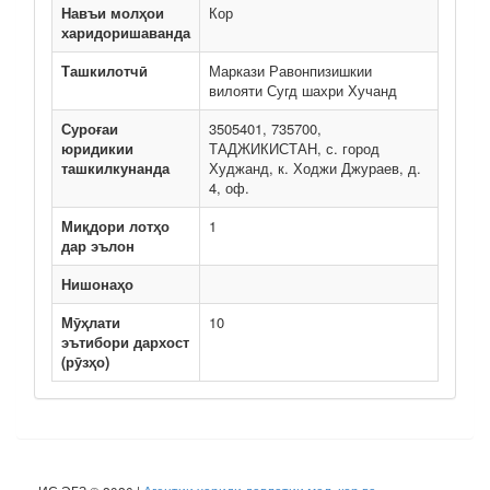
Навъи молҳои
Кор
харидоришаванда
Ташкилотчӣ
Маркази Равонпизишкии
вилояти Сугд шахри Хучанд
Суроғаи
3505401, 735700,
юридикии
ТАДЖИКИСТАН, с. город
ташкилкунанда
Худжанд, к. Ходжи Джураев, д.
4, оф.
Миқдори лотҳо
1
дар эълон
Нишонаҳо
Мӯҳлати
10
эътибори дархост
(рӯзҳо)