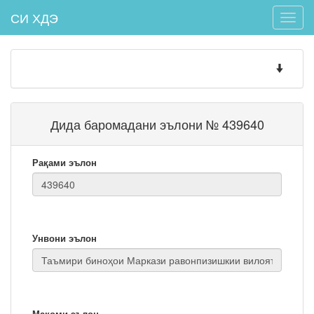
СИ ХДЭ
Toggle
naviga
Toggle
navigatio
Дида баромадани эълони № 439640
Рақами эълон
Унвони эълон
Мақоми эълон