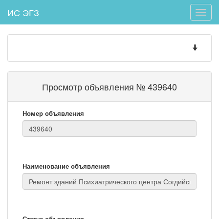
ИС ЭГЗ
Toggle
naviga
Toggle
navigatio
Просмотр объявления № 439640
Номер объявления
Наименование объявления
Статус объявления