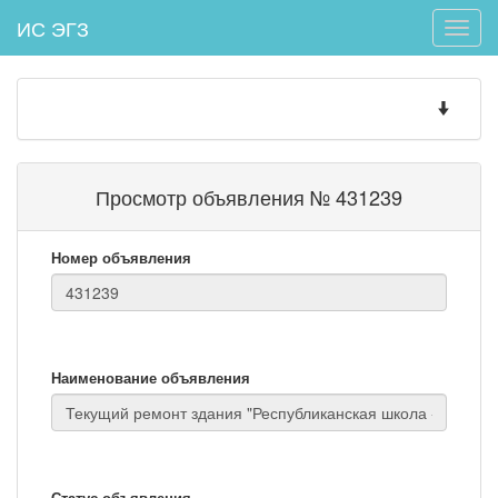
ИС ЭГЗ
Toggle
naviga
Toggle
navigatio
Просмотр объявления № 431239
Номер объявления
Наименование объявления
Статус объявления