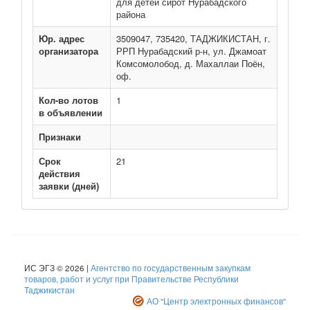
для детей сирот Нурабадского
района
Юр. адрес
3509047, 735420, ТАДЖИКИСТАН, г.
организатора
РРП Нурабадский р-н, ул. Джамоат
Комсомолобод, д. Махаллаи Поён,
оф.
Кол-во лотов
1
в объявлении
Признаки
Срок
21
действия
заявки (дней)
ИС ЭГЗ © 2026 |
Агентство по государственным закупкам
товаров, работ и услуг при Правительстве Республики
Таджикистан
АО "Центр электронных финансов"