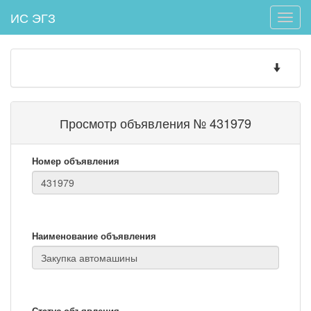
ИС ЭГЗ
Toggle
naviga
Toggle
navigatio
Просмотр объявления № 431979
Номер объявления
Наименование объявления
Статус объявления