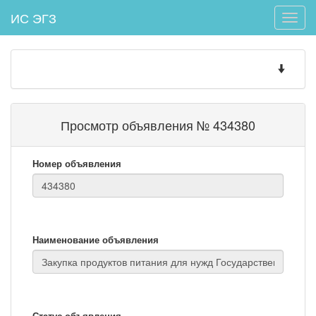
ИС ЭГЗ
Toggle
naviga
Toggle
navigatio
Просмотр объявления № 434380
Номер объявления
Наименование объявления
Статус объявления