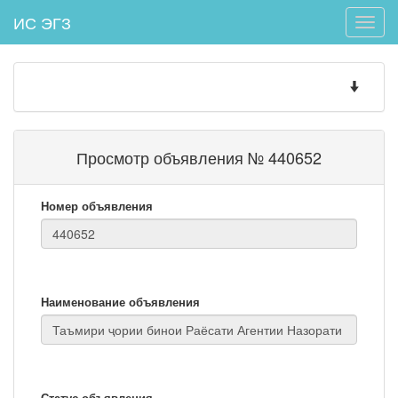
ИС ЭГЗ
Toggle
naviga
Toggle
navigatio
Просмотр объявления № 440652
Номер объявления
Наименование объявления
Статус объявления