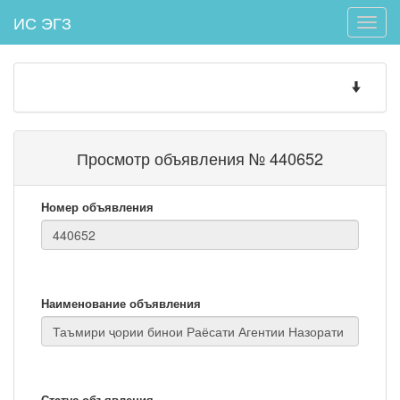
ИС ЭГЗ
Toggle
naviga
Toggle
navigatio
Просмотр объявления № 440652
Номер объявления
Наименование объявления
Статус объявления