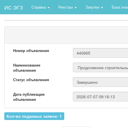
ИС ЭГЗ
Справка
Реестры
Закупки
База зна
Номер объявления
Наименование
объявления
Статус объявления
Дата публикации
объявления
Кол-во поданных заявок: 1