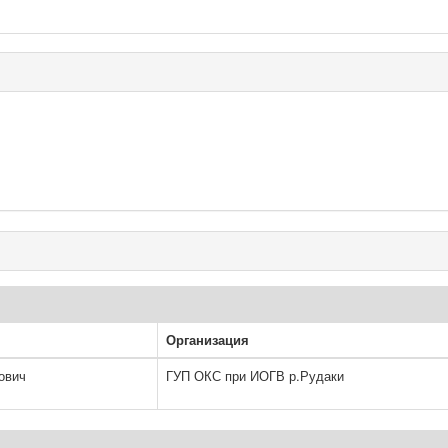
Организация
ович
ГУП ОКС при ИОГВ р.Рудаки