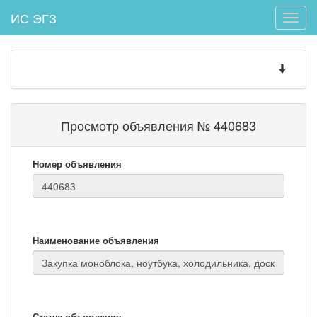
ИС ЭГЗ
Toggle
naviga
Toggle
navigatio
Просмотр объявления № 440683
Номер объявления
Наименование объявления
Статус объявления