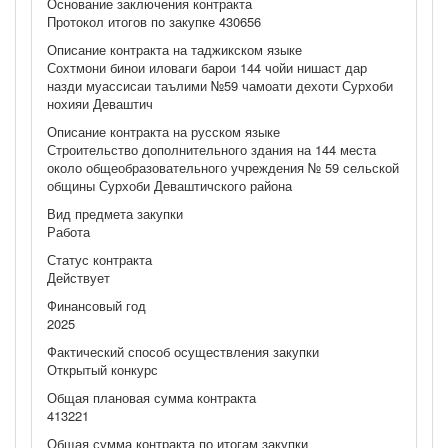
Основание заключения контракта
Протокол итогов по закупке 430656
Описание контракта на таджикском языке
Сохтмони бинои иловаги барои 144 чойи нишаст дар
назди муассисаи таълими №59 чамоати дехоти Сурхоби
нохияи Деваштич
Описание контракта на русском языке
Строительство дополнительного здания на 144 места
около общеобразовательного учреждения № 59 сельской
общины Сурхоби Деваштичского района
Вид предмета закупки
Работа
Статус контракта
Действует
Финансовый год
2025
Фактический способ осуществления закупки
Открытый конкурс
Общая плановая сумма контракта
413221
Общая сумма контракта по итогам закупки