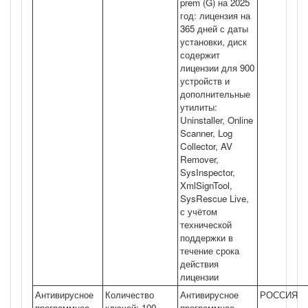
prem (G) на 2025
год: лицензия на
365 дней с даты
установки, диск
содержит
лицензии для 900
устройств и
дополнительные
утилиты:
Uninstaller, Online
Scanner, Log
Collector, AV
Remover,
SysInspector,
XmlSignTool,
SysRescue Live,
с учётом
технической
поддержки в
течение срока
действия
лицензии
Антивирусное
Количество
Антивирусное
РОССИЯ
программное
ключей: 100
программное