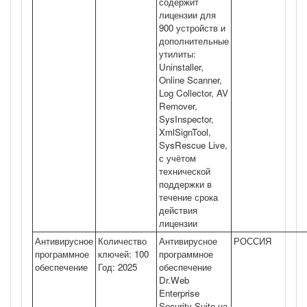
содержит
лицензии для
900 устройств и
дополнительные
утилиты:
Uninstaller,
Online Scanner,
Log Collector, AV
Remover,
SysInspector,
XmlSignTool,
SysRescue Live,
с учётом
технической
поддержки в
течение срока
действия
лицензии
Антивирусное
Количество
Антивирусное
РОССИЯ
программное
ключей: 100
программное
обеспечение
Год: 2025
обеспечение
Dr.Web
Enterprise
Security Suite на