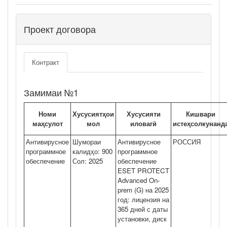
Проект договора
Контракт
Замимаи №1
Номи
Хусусиятҳои
Хусусияти
Кишвари
маҳсулот
мол
иловагӣ
истеҳсолкунанд
Антивирусное
Шумораи
Антивирусное
РОССИЯ
программное
калидҳо: 900
программное
обеспечение
Сол: 2025
обеспечение
ESET PROTECT
Advanced On-
prem (G) на 2025
год: лицензия на
365 дней с даты
установки, диск