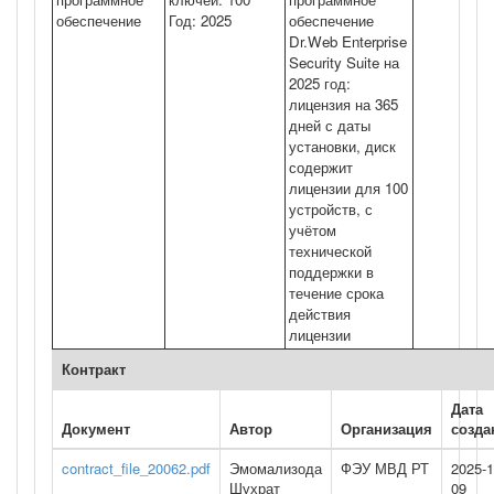
обеспечение
Год: 2025
обеспечение
Dr.Web Enterprise
Security Suite на
2025 год:
лицензия на 365
дней с даты
установки, диск
содержит
лицензии для 100
устройств, с
учётом
технической
поддержки в
течение срока
действия
лицензии
Контракт
Дата
Документ
Автор
Организация
созда
contract_file_20062.pdf
Эмомализода
ФЭУ МВД РТ
2025-1
Шухрат
09