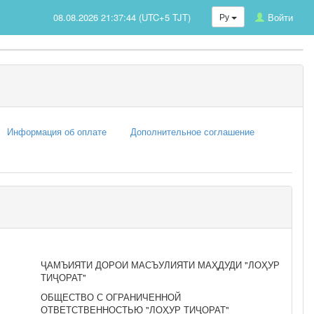
08.08.2026 21:37:44 (UTC+5 TJT)
Ру
Войти
Информация об оплате
Дополнительное соглашение
ҶАМЪИЯТИ ДОРОИ МАСЪУЛИЯТИ МАҲДУДИ "ЛОҲУР
ТИҶОРАТ"
ОБЩЕСТВО С ОГРАНИЧЕННОЙ
ОТВЕТСТВЕННОСТЬЮ "ЛОҲУР ТИҶОРАТ"