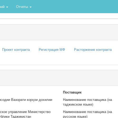
ний
Отчеты
Проект контракта
Регистрация МФ
Расторжение контракта
Поставщик
исодии Вазорати корҳои дохилии
Наименование поставщика (на
таджикском языке)
ское управление Министерство
Наименование поставщика (на
ублики Таджикистан
русском языке)