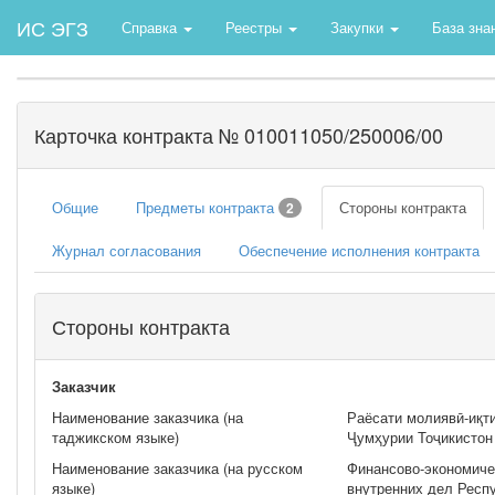
ИС ЭГЗ
Справка
Реестры
Закупки
База зна
Карточка контракта № 010011050/250006/00
Общие
Предметы контракта
Стороны контракта
2
Журнал согласования
Обеспечение исполнения контракта
Стороны контракта
Заказчик
Наименование заказчика (на
Раёсати молиявӣ-иқт
таджикском языке)
Ҷумҳурии Тоҷикистон
Наименование заказчика (на русском
Финансово-экономиче
языке)
внутренних дел Респ