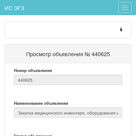
ИС ЭГЗ
Toggle
naviga
Toggle
navigatio
Просмотр объявления № 440625
Номер объявления
Наименование объявления
Статус объявления