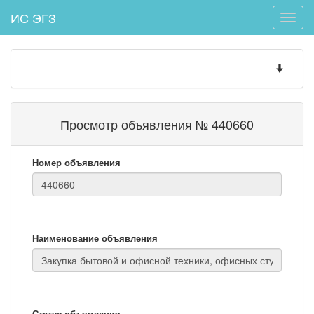
ИС ЭГЗ
Toggle
naviga
Toggle
navigatio
Просмотр объявления № 440660
Номер объявления
Наименование объявления
Статус объявления