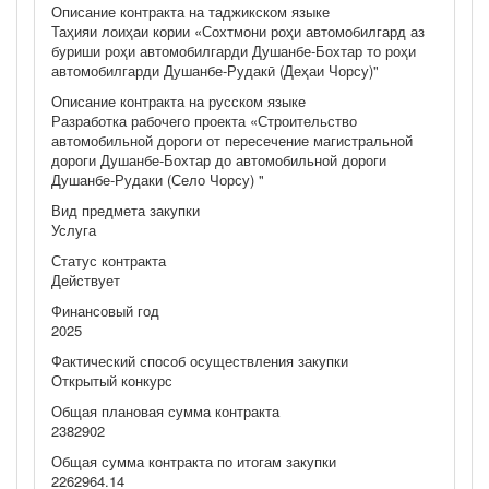
Описание контракта на таджикском языке
Таҳияи лоиҳаи кории «Сохтмони роҳи автомобилгард аз
буриши роҳи автомобилгарди Душанбе-Бохтар то роҳи
автомобилгарди Душанбе-Рудакӣ (Деҳаи Чорсу)"
Описание контракта на русском языке
Разработка рабочего проекта «Строительство
автомобильной дороги от пересечение магистральной
дороги Душанбе-Бохтар до автомобильной дороги
Душанбе-Рудаки (Село Чорсу) "
Вид предмета закупки
Услуга
Статус контракта
Действует
Финансовый год
2025
Фактический способ осуществления закупки
Открытый конкурс
Общая плановая сумма контракта
2382902
Общая сумма контракта по итогам закупки
2262964.14