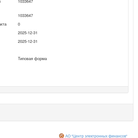
м
1033647
1033647
акта
0
2025-12-31
2025-12-31
Типовая форма
АО "Центр электронных финансов"