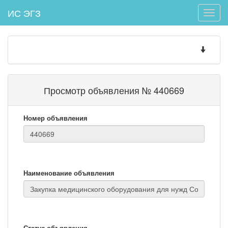
ИС ЭГЗ
Toggle
naviga
Toggle
navigatio
Просмотр объявления № 440669
Номер объявления
Наименование объявления
Статус объявления