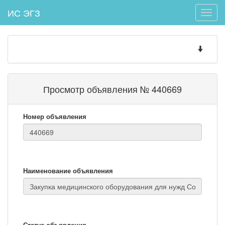
ИС ЭГЗ
Toggle
naviga
Toggle
navigatio
Просмотр объявления № 440669
Номер объявления
Наименование объявления
Статус объявления