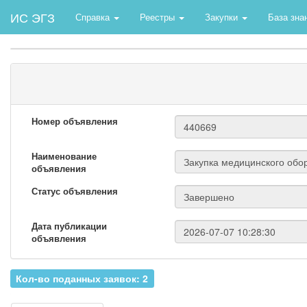
ИС ЭГЗ
Справка
Реестры
Закупки
База зна
Номер объявления
Наименование
объявления
Статус объявления
Дата публикации
объявления
Кол-во поданных заявок: 2